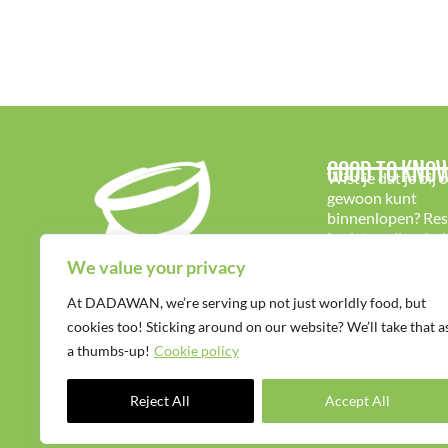
GOOD TO KNO
Wist je dat je bij 
gewoon kunt
binnenlopen? Re
is niet nodig – ie
van harte welkom
We value your privacy
At DADAWAN, we’re serving up not just worldly food, but
cookies too! Sticking around on our website? We’ll take that a
a thumbs-up!
Cookie policy
Reject All
Accept All
Cookiebeleid
|
Privacybeleid