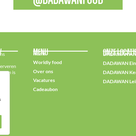
W
MENU
ONZE LOCATI
Home
ons
DADAWAN Ar
Worldly food
DADAWAN Ein
serveren
Over ons
dereen is
DADAWAN Ker
!
Vacatures
DADAWAN Lei
Cadeaubon
s