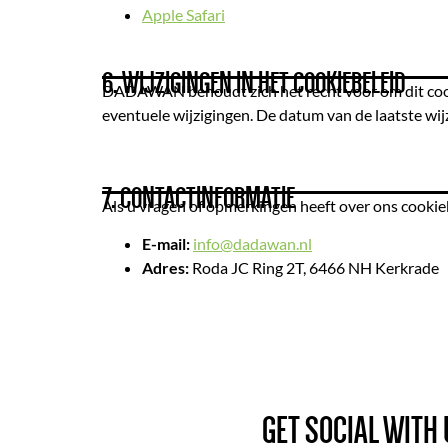
Apple Safari
6. WIJZIGINGEN IN HET COOKIEBELEID
DADAWAN behoudt zich het recht voor om dit cookie
eventuele wijzigingen. De datum van de laatste wi
7. CONTACTINFORMATIE
Als u vragen of opmerkingen heeft over ons cookie
E-mail:
info@dadawan.nl
Adres:
Roda JC Ring 2T, 6466 NH Kerkrade
GET SOCIAL WITH