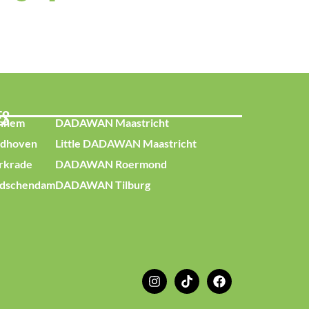
ES
nhem
DADAWAN Maastricht
dhoven
Little DADAWAN Maastricht
krade
DADAWAN Roermond
dschendam
DADAWAN Tilburg