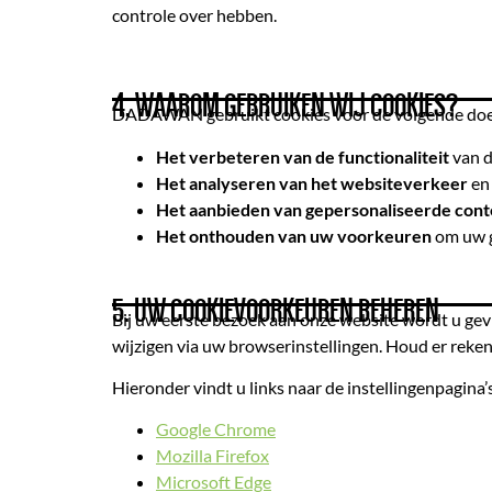
controle over hebben.
4. WAAROM GEBRUIKEN WIJ COOKIES?
DADAWAN gebruikt cookies voor de volgende doe
Het verbeteren van de functionaliteit
van d
Het analyseren van het websiteverkeer
en 
Het aanbieden van gepersonaliseerde cont
Het onthouden van uw voorkeuren
om uw g
5. UW COOKIEVOORKEUREN BEHEREN
Bij uw eerste bezoek aan onze website wordt u ge
wijzigen via uw browserinstellingen. Houd er reke
Hieronder vindt u links naar de instellingenpagina
Google Chrome
Mozilla Firefox
Microsoft Edge