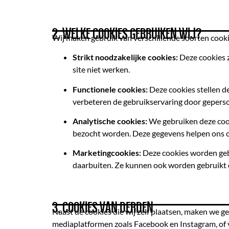
2. WELKE COOKIES GEBRUIKEN WIJ?
Wij maken gebruik van verschillende soorten cook
Strikt noodzakelijke cookies:
Deze cookies z
site niet werken.
Functionele cookies:
Deze cookies stellen de
verbeteren de gebruikservaring door geperso
Analytische cookies:
We gebruiken deze cook
bezocht worden. Deze gegevens helpen ons o
Marketingcookies:
Deze cookies worden gebr
daarbuiten. Ze kunnen ook worden gebruikt o
3. COOKIES VAN DERDEN
Naast de cookies die wij zelf plaatsen, maken we g
mediaplatformen zoals Facebook en Instagram, of 